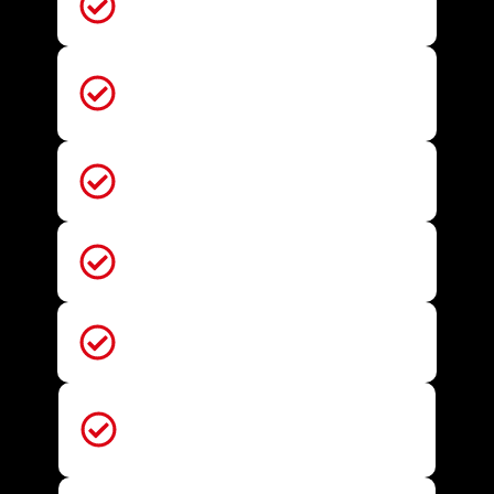
Máquina de Vendas: Shopee -
R$ 397
Máquina de Vendas: Mercado Livre -
R$ 397
Primeira Venda Digital -
R$ 19,90
Comunidade Market Pro -
R$ 1.497
Loja Express -
R$ 697
Mentoria em Grupo (4 encontros) -
R$
5.000