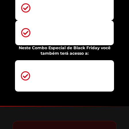
Suporte por 1 ANO comigo, ao
WhatsApp -
R$ 197,90
+7 Bônus Exclusivos Secretos -
R$
?.????,??
Neste Combo Especial de Black Friday você
também terá acesso a:
Todos os próximos treinamentos
online de marketplace que eu
produzir.