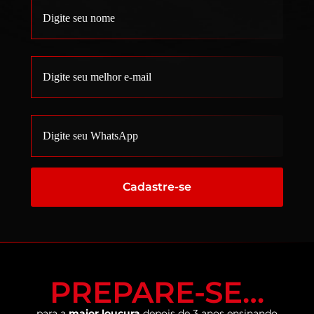
Cadastre-se
PREPARE-SE…
para a
maior loucura
depois de 3 anos ensinando