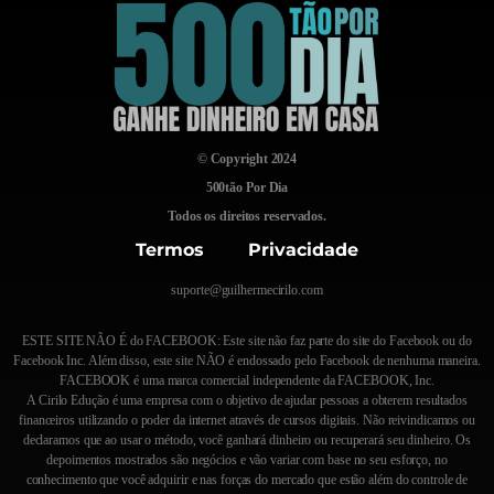
© Copyright 2024
500tão Por Dia
Todos os direitos reservados.
Termos Privacidade
suporte@guilhermecirilo.com
ESTE SITE NÃO É do FACEBOOK: Este site não faz parte do site do Facebook ou do
Facebook Inc. Além disso, este site NÃO é endossado pelo Facebook de nenhuma maneira.
FACEBOOK é uma marca comercial independente da FACEBOOK, Inc.
A Cirilo Edução é uma empresa com o objetivo de ajudar pessoas a obterem resultados
financeiros utilizando o poder da internet através de cursos digitais. Não reivindicamos ou
declaramos que ao usar o método, você ganhará dinheiro ou recuperará seu dinheiro. Os
depoimentos mostrados são negócios e vão variar com base no seu esforço, no
conhecimento que você adquirir e nas forças do mercado que estão além do controle de